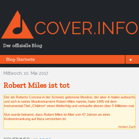
Der offizielle Blog
▼
Mittwoch, 10. Mai 2017
Robert Miles ist tot
Der als Roberto Concina in der Schweiz geborene Musiker, der aber in Italien aufwuchs
und sich in seiner Musikerkarriere Robert Miles nannte, hatte 1995 mit dem
Instrumental-Titel „Children“ einen Welterfolg und verkaufte diesen über 5 Millionen mal.
Nun wurde bekannt, dass Robert Miles im Alter von 47 Jahren an einer
Krebserkrankung auf Ibiza verstorben ist.
Herbert Zach