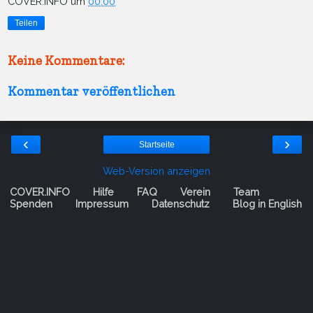
COVER.INFO
um
00:00
Teilen
Keine Kommentare:
Kommentar veröffentlichen
‹
›
Startseite
Web-Version anzeigen
COVER.INFO
Hilfe
FAQ
Verein
Team
Spenden
Impressum
Datenschutz
Blog in English