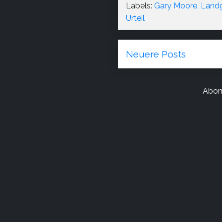
Labels:
Gary Moore
,
Landg
Urteil
Neuere Posts
Abon