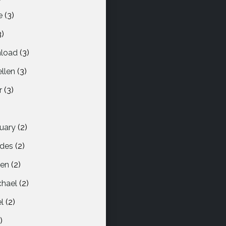
e
(3)
3)
load
(3)
llen
(3)
r
(3)
)
uary
(2)
ndes
(2)
len
(2)
chael
(2)
l
(2)
)