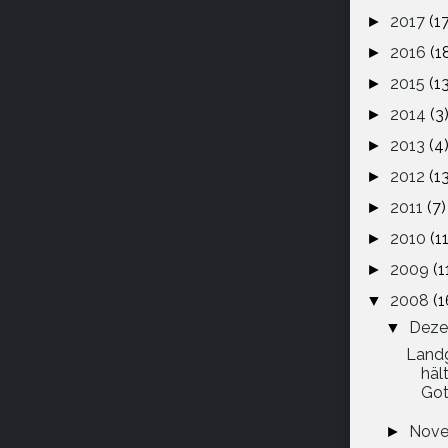
2017
(1
►
2016
(1
►
2015
(1
►
2014
(3
►
2013
(4
►
2012
(1
►
2011
(7)
►
2010
(11
►
2009
(1
►
2008
(1
▼
Dez
▼
Landg
häl
Got 
Nov
►