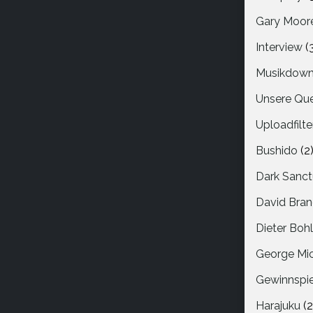
Gary Moor
Interview
(
Musikdown
Unsere Que
Uploadfilte
Bushido
(2
Dark Sanct
David Bra
Dieter Boh
George Mi
Gewinnspie
Harajuku
(2