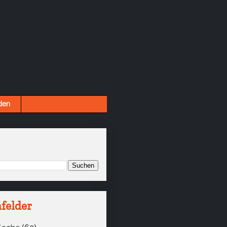
den
felder