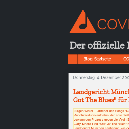
Der offizielle
Blog-Startseite
CO
Donnerstag, 4. Dezember 20
Landgericht Münche
Got The Blues" für 
Jürgen Winter – Urheber des Songs "Nor
Rundfunkstudio aufnahm, der anschließe
gewann den Prozess gegen die Virgin Sc
Gary-Moore-Lied "Still Got The Blues" s
Landgericht München I anhängig, wie
c