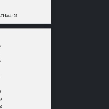
O'Hara
(2)
)
)
)
)
)
)
5)
0)