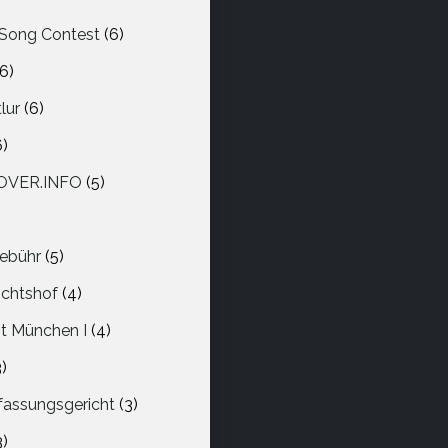
 Song Contest
(6)
(6)
lur
(6)
6)
COVER.INFO
(5)
ebühr
(5)
ichtshof
(4)
t München I
(4)
3)
fassungsgericht
(3)
3)