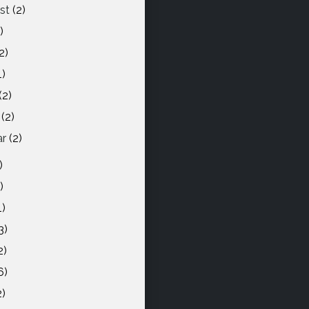
st
(2)
)
2)
1)
(2)
z
(2)
ar
(2)
)
)
1)
3)
2)
6)
2)