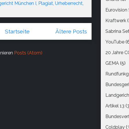
ericht München I
,
Plagiat
,
Urheberrecht
,
Eurovision
Kraftwerk
Startseite
Ältere Posts
Sabrina Set
YouTube
(
20 Jahre 
nieren
Posts (Atom)
GEMA
(5)
Rundfunkg
Bundesger
Landgerich
Artikel 13
(
Bundesver
Coldplay
(