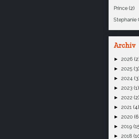
Prince
(2)
Stephanie 
Archiv
2026
(2
►
2025
(3
►
2024
(3
►
2023
(1)
►
2022
(2
►
2021
(4
►
2020
(6
►
2019
(1
►
2018
(1
►