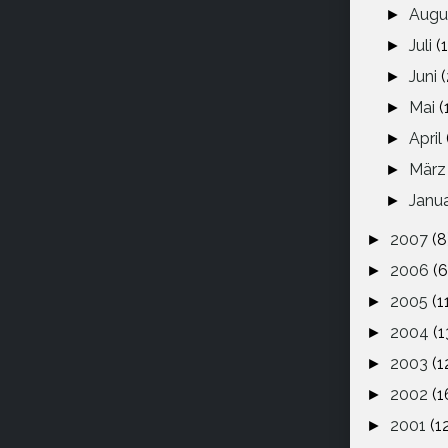
Augu
►
Juli
(1
►
Juni
(
►
Mai
(
►
April
►
Mär
►
Janu
►
2007
(8
►
2006
(6
►
2005
(1
►
2004
(1
►
2003
(1
►
2002
(1
►
2001
(1
►