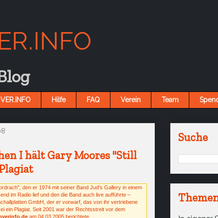
 Blog
VER.INFO
Hilfe
FAQ
Verein
Team
Spen
08
Suche
n I hält Gary Moores "Still
Plagiat
drach", den er 1974 mit seiner Band Jud's Gallery in einem
Themen
nd im Radio lief und den die Band auch live aufführte –
hallplatten GmbH, der er vorwarf, das von ihr vertriebene
ei ein Plagiat. Seit 2001 war der Rechtsstreit vor dem
overinfo.de
am 04.03.2005 berichtete.