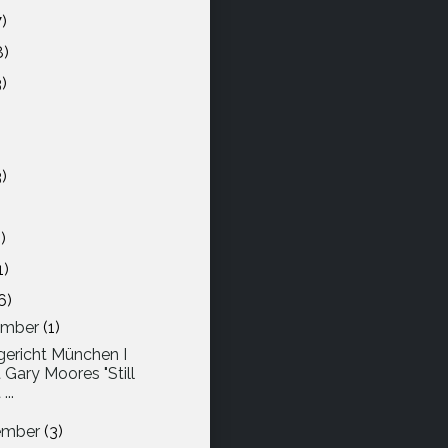
7)
8)
3)
)
)
3)
)
1)
6)
ember
(1)
ericht München I
t Gary Moores "Still
...
ember
(3)