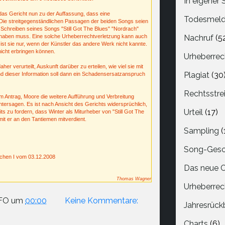
In eigener
as Gericht nun zu der Auffassung, dass eine
Todesmel
Die streitgegenständlichen Passagen der beiden Songs seien
Schreiben seines Songs "Still Got The Blues" "Nordrach"
haben muss. Eine solche Urheberrechtverletzung kann auch
Nachruf
(5
t sie nur, wenn der Künstler das andere Werk nicht kannte.
icht erbringen können.
Urheberrec
aher verurteilt, Auskunft darüber zu erteilen, wie viel sie mit
Plagiat
(30
and dieser Information soll dann ein Schadensersatzanspruch
Rechtsstrei
em Antrag, Moore die weitere Aufführung und Verbreitung
ntersagen. Es ist nach Ansicht des Gerichts widersprüchlich,
Urteil
(17)
ts zu fordern, dass Winter als Miturheber von "Still Got The
it er an den Tantiemen mitverdient.
Sampling
(
Song-Gesc
nchen I vom 03.12.2008
Das neue 
Thomas Wagner
Urheberrec
FO
um
00:00
Keine Kommentare:
Jahresrück
Charts
(6)