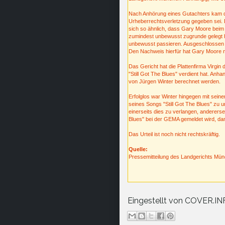
Nach Anhörung eines Gutachters kam d
Urheberrechtsverletzung gegeben sei. 
sich so ähnlich, dass Gary Moore beim 
zumindest unbewusst zugrunde gelegt 
unbewusst passieren. Ausgeschlossen is
Den Nachweis hierfür hat Gary Moore n
Das Gericht hat die Plattenfirma Virgin d
"Still Got The Blues" verdient hat. Anh
von Jürgen Winter berechnet werden.
Erfolglos war Winter hingegen mit sein
seines Songs "Still Got The Blues" zu u
einerseits dies zu verlangen, anderersei
Blues" bei der GEMA gemeldet wird, dam
Das Urteil ist noch nicht rechtskräftig.
Quelle:
Pressemitteilung des Landgerichts Mü
Eingestellt von
COVER.IN