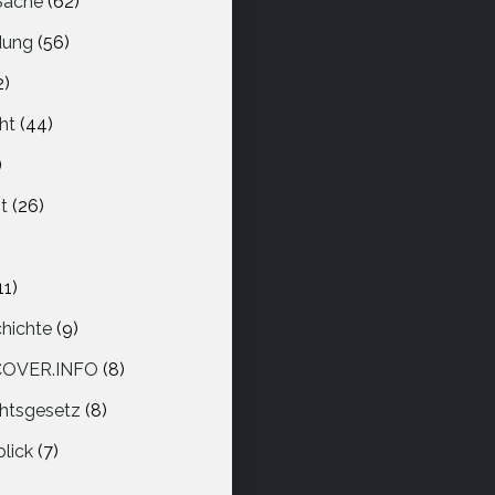
 Sache
(62)
dung
(56)
2)
ht
(44)
)
t
(26)
11)
hichte
(9)
COVER.INFO
(8)
htsgesetz
(8)
blick
(7)