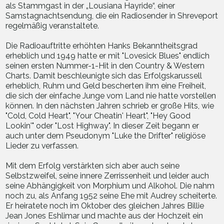
als Stammgast in der „Lousiana Hayride“, einer
Samstagnachtsendung, die ein Radiosender in Shreveport
regelmäßig veranstaltete.
Die Radioauftritte erhöhten Hanks Bekanntheitsgrad
erheblich und 1949 hatte er mit "Lovesick Blues" endlich
seinen ersten Nummer-1-Hit in den Country & Western
Charts. Damit beschleunigte sich das Erfolgskarussell
erheblich, Ruhm und Geld bescherten ihm eine Freiheit,
die sich der einfache Junge vom Land nie hatte vorstellen
können. In den nächsten Jahren schrieb er große Hits, wie
"Cold, Cold Heart", "Your Cheatin' Heart", "Hey Good
Lookin'" oder "Lost Highway". In dieser Zeit begann er
auch unter dem Pseudonym "Luke the Drifter" religiöse
Lieder zu verfassen.
Mit dem Erfolg verstärkten sich aber auch seine
Selbstzweifel, seine innere Zerrissenheit und leider auch
seine Abhängigkeit von Morphium und Alkohol. Die nahm
noch zu, als Anfang 1952 seine Ehe mit Audrey scheiterte.
Er heiratete noch im Oktober des gleichen Jahres Billie
Jean Jones Eshlimar und machte aus der Hochzeit ein