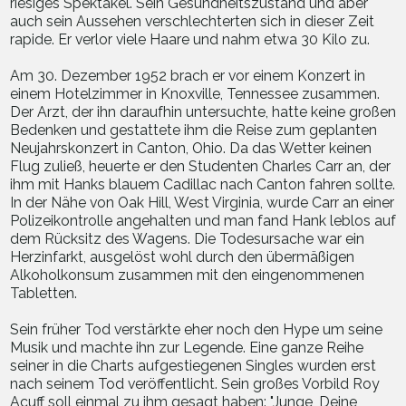
riesiges Spektakel. Sein Gesundheitszustand und aber
auch sein Aussehen verschlechterten sich in dieser Zeit
rapide. Er verlor viele Haare und nahm etwa 30 Kilo zu.
Am 30. Dezember 1952 brach er vor einem Konzert in
einem Hotelzimmer in Knoxville, Tennessee zusammen.
Der Arzt, der ihn daraufhin untersuchte, hatte keine großen
Bedenken und gestattete ihm die Reise zum geplanten
Neujahrskonzert in Canton, Ohio. Da das Wetter keinen
Flug zuließ, heuerte er den Studenten Charles Carr an, der
ihm mit Hanks blauem Cadillac nach Canton fahren sollte.
In der Nähe von Oak Hill, West Virginia, wurde Carr an einer
Polizeikontrolle angehalten und man fand Hank leblos auf
dem Rücksitz des Wagens. Die Todesursache war ein
Herzinfarkt, ausgelöst wohl durch den übermäßigen
Alkoholkonsum zusammen mit den eingenommenen
Tabletten.
Sein früher Tod verstärkte eher noch den Hype um seine
Musik und machte ihn zur Legende. Eine ganze Reihe
seiner in die Charts aufgestiegenen Singles wurden erst
nach seinem Tod veröffentlicht. Sein großes Vorbild Roy
Acuff soll einmal zu ihm gesagt haben: "Junge, Deine