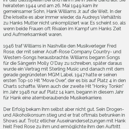
heirateten 1944 und am 26. Mai 1949 kam ihr
gemeinsamer Sohn, Hank Williams Jr. auf die Welt. In der
Ehe kriselte es aber immer wieder, da Audreys Verhältnis
zu Hanks Mutter nicht unkompliziert war. Es scheint so, als
wenn beide Frauen oft Rivalen im Kampf um Hanks Zeit
und Aufmerksamkeit waren.
1946 traf Williams in Nashville den Musikverleger Fred
Rose, der mit seiner Acuff-Rose Company Country- und
Western-Songs herausbrachte. Williams begann Songs
für die Sängerin Molly O'Day zu schreiben, später daraus
wurde ein Vertrag mit Sterling Music und danach mit dem
gerade gegründeten MGM Label. 1947 hatte er seinen
ersten Top-10 Hit "Move Over", der es bis auf Platz 4 in den
Charts schaffte. Wenn auch der zweite Hit "Honky Tonkin"
im Jahr 1948 nur auf Platz 14 kam, begann in diesem Jahr
für Hank eine atemberaubende Musikerkarriere.
Der Erfolg bekam ihm selbst aber nicht gut. Sein Drogen-
und Alkoholkonsum stieg und er trat oftmals betrunken in
Shows auf. Trotz etlicher Auseinandersetzungen mit Hank
hielt Fred Rose zu ihm und ermöglichte ihm den Auftritt