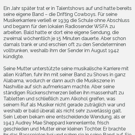
Ein Jahr später trat er in Talentshows auf und hatte bereits
seine eigene Band – die Drifting Cowboys. Für seine
Musikerkarriere verließ er 1939 die Schule ohne Abschluss
und begann für den lokalen Radiosender WSFA zu
arbeiten. Bald hatte er dort eine eigene Sendung, die
zweimal wöchentlich je 15 Minuten dauerte. Aber schon
damals trank er und erschien oft zu den Sendeterminen
volltrunken, weshalb ihm der Sender im August 1942
kündigte.
Seine Mutter unterstützte seine musikalische Karriere mit
allen Kräften, fuhr ihn mit seiner Band zu Shows in ganz
Alabama, wodurch er dann auch die Musikszene in
Nashville auf sich aufmerksam machte. Aber seine
ständigen Rückenschmerzen ließen ihn massenhaft zu
Tabletten und schließlich zum Alkohol greifen, was
seinem Ruf als Musiker nicht gerade zuträglich war und
weshalb er bald überall als nicht sehr zuverlässig galt.
Sein Leben bekam eine entscheidende Wendung, als er
1943 Audrey Mae Sheppard kennenlernte, frisch
geschieden und Mutter einer kleinen Tochter. Er brachte
ihr das Bassspielen bei und nahm sie in seine Band auf. Sie