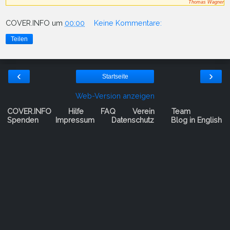
Thomas Wagner
COVER.INFO
um
00:00
Keine Kommentare:
Teilen
‹
›
Startseite
Web-Version anzeigen
COVER.INFO
Hilfe
FAQ
Verein
Team
Spenden
Impressum
Datenschutz
Blog in English