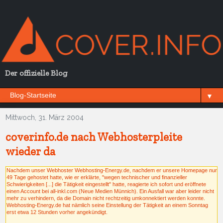
Der offizielle Blog
▼
Mittwoch, 31. März 2004
coverinfo.de nach Webhosterpleite
wieder da
Nachdem unser Webhoster Webhosting-Energy.de, nachdem er unsere Homepage nur
49 Tage gehostet hatte, wie er erklärte, "wegen technischer und finanzieller
Schwierigkeiten [...] die Tätigkeit eingestellt" hatte, reagierte ich sofort und eröffnete
einen Account bei all-inkl.com (Neue Medien Münnich). Ein Ausfall war aber leider nicht
mehr zu verhindern, da die Domain nicht rechtzeitig umkonnektiert werden konnte.
Webhosting-Energy.de hat nämlich seine Einstellung der Tätigkeit an einem Sonntag
erst etwa 12 Stunden vorher angekündigt.