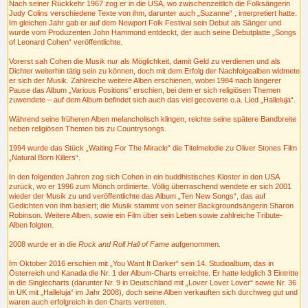
Nach seiner Rückkehr 1967 zog er in die USA, wo zwischenzeitlich die Folksängerin
Judy Colins verschiedene Texte von ihm, darunter auch „Suzanne“ , interpretiert hatte.
Im gleichen Jahr gab er auf dem Newport Folk Festival sein Debut als Sänger und
wurde vom Produzenten John Hammond entdeckt, der auch seine Debutplatte „Songs
of Leonard Cohen“ veröffentlichte.
Vorerst sah Cohen die Musik nur als Möglichkeit, damit Geld zu verdienen und als
Dichter weiterhin tätig sein zu können, doch mit dem Erfolg der Nachfolgealben widmete
er sich der Musik. Zahlreiche weitere Alben erschienen, wobei 1984 nach längerer
Pause das Album „Various Positions“ erschien, bei dem er sich religiösen Themen
zuwendete – auf dem Album befindet sich auch das viel gecoverte o.a. Lied „Halleluja“.
Während seine früheren Alben melancholisch klingen, reichte seine spätere Bandbreite
neben religiösen Themen bis zu Countrysongs.
1994 wurde das Stück „Waiting For The Miracle“ die Titelmelodie zu Oliver Stones Film
„Natural Born Killers“.
In den folgenden Jahren zog sich Cohen in ein buddhistisches Kloster in den USA
zurück, wo er 1996 zum Mönch ordinierte. Völlig überraschend wendete er sich 2001
wieder der Musik zu und veröffentlichte das Album „Ten New Songs“, das auf
Gedichten von ihm basiert; die Musik stammt von seiner Backgroundsängerin Sharon
Robinson. Weitere Alben, sowie ein Film über sein Leben sowie zahlreiche Tribute-
Alben folgten.
2008 wurde er in die
Rock and Roll Hall of Fame
aufgenommen.
Im Oktober 2016 erschien mit „You Want It Darker“ sein 14. Studioalbum, das in
Österreich und Kanada die Nr. 1 der Album-Charts erreichte. Er hatte ledglich 3 Eintritte
in die Singlecharts (darunter Nr. 9 in Deutschland mit „Lover Lover Lover“ sowie Nr. 36
in UK mit „Halleluja“ im Jahr 2008), doch seine Alben verkauften sich durchweg gut und
waren auch erfolgreich in den Charts vertreten.