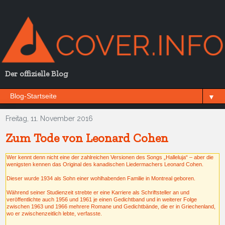
Der offizielle Blog
▼
Freitag, 11. November 2016
Zum Tode von Leonard Cohen
Wer kennt denn nicht eine der zahlreichen Versionen des Songs „Halleluja“ – aber die
wenigsten kennen das Original des kanadischen Liedermachers Leonard Cohen.
Dieser wurde 1934 als Sohn einer wohlhabenden Familie in Montreal geboren.
Während seiner Studienzeit strebte er eine Karriere als Schriftsteller an und
veröffentlichte auch 1956 und 1961 je einen Gedichtband und in weiterer Folge
zwischen 1963 und 1966 mehrere Romane und Gedichtbände, die er in Griechenland,
wo er zwischenzeitlich lebte, verfasste.