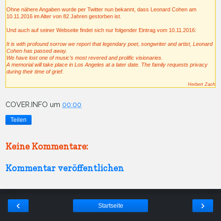
Ohne nähere Angaben wurde per Twitter nun bekannt, dass Leonard Cohen am
10.11.2016 im Alter von 82 Jahren gestorben ist.
Und auch auf seiner Webseite findet sich nur folgender Eintrag vom 10.11.2016:
It is with profound sorrow we report that legendary poet, songwriter and artist, Leonard
Cohen has passed away.
We have lost one of music’s most revered and prolific visionaries.
A memorial will take place in Los Angeles at a later date. The family requests privacy
during their time of grief.
Herbert Zach
COVER.INFO
um
00:00
Teilen
Keine Kommentare:
Kommentar veröffentlichen
‹
›
Startseite