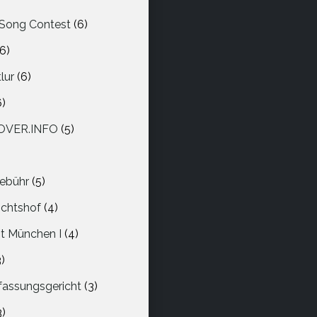
 Song Contest
(6)
(6)
lur
(6)
6)
COVER.INFO
(5)
ebühr
(5)
ichtshof
(4)
t München I
(4)
3)
fassungsgericht
(3)
3)