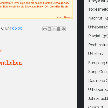
In eigener
t Moderator Oliver Geissen mit seinen Gästen
Olivia Jones,
der Bühne seht ihr als Showacts
Mark 'Oh, Jennifer Rush,
Todesmel
Thomas Wagner
Nachruf
(5
Urheberrec
FO
um
00:00
Plagiat
(30
Rechtsstrei
:
Urteil
(17)
ntlichen
Sampling
(
Song-Gesc
Das neue 
Urheberrec
Jahresrück
Charts
(6)