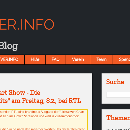
 Blog
VER.INFO
Hilfe
FAQ
Verein
Team
Spen
Suche
art Show - Die
s" am Freitag, 8.2., bei RTL
sentiert RTL eine brandneue Ausgabe der "ultimativen Chart
Themen
t sich mit Cover-Versionen und wird in Zusammenarbeit
f die Suche nach den meistgecoverten Hits der letzten mehr