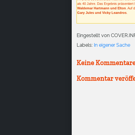
als 40 Jahre. Das Ergebnis präsentier
Waldemar Hartmann und Elton
. Auf 
Gary Jules und Vicky Leandros
.
Eingestellt von
COVER.IN
Labels:
In eigener Sache
Keine Kommentare
Kommentar veröffe