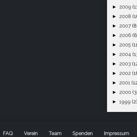
2009
(1
►
2008
(1
►
2007
(8
►
2006
(6
►
2005
(1
►
2004
(1
►
2003
(1
►
2002
(1
►
2001
(1
►
2000
(3
►
1999
(2
►
FAQ
Verein
Team
Spenden
Impressum