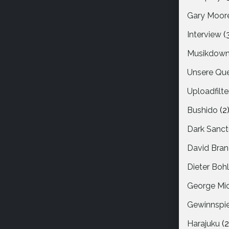
Gary Moor
Interview
(
Musikdown
Unsere Que
Uploadfilte
Bushido
(2
Dark Sanct
David Bra
Dieter Boh
George Mi
Gewinnspie
Harajuku
(2