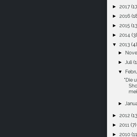
2017
(1
►
2016
(1
►
2015
(1
►
2014
(3
►
2013
(4
▼
Nov
►
Juli
(1
►
Febr
▼
"Die 
Sho
mei
Janu
►
2012
(1
►
2011
(7)
►
2010
(11
►