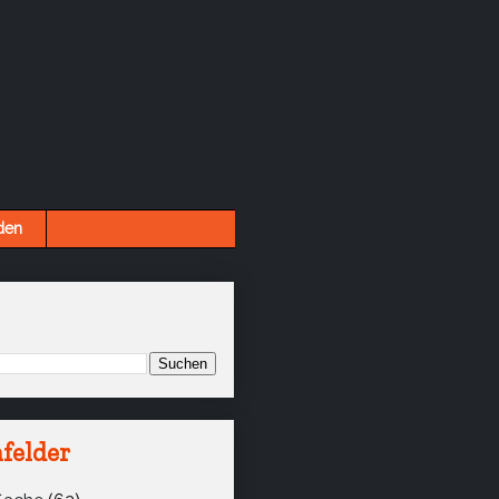
den
felder