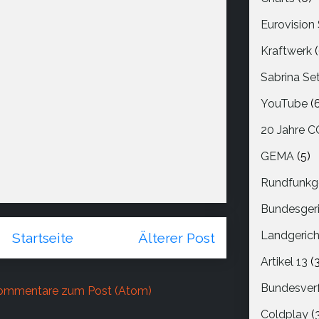
Eurovision
Kraftwerk
Sabrina Set
YouTube
(
20 Jahre 
GEMA
(5)
Rundfunkg
Bundesger
Landgerich
Startseite
Älterer Post
Artikel 13
(
Bundesver
ommentare zum Post (Atom)
Coldplay
(