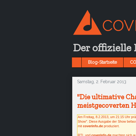
Der offizielle
Blog-Startseite
CO
Samstag, 2. Februar 2013
"Die ultimative Ch
meistgecoverten Hit
Am Freitag, 8.2.2013, um 21:15 Uhr prä
Show". Diese Ausgabe der Show befass
mit
coverinfo.de
produziert.
RTL und
coverinfo.de
machten sich au