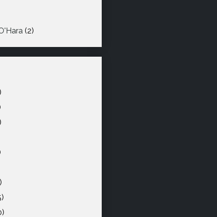
O'Hara
(2)
)
)
)
)
)
)
5)
0)