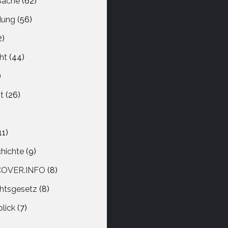
 Sache
(62)
dung
(56)
2)
ht
(44)
)
t
(26)
11)
hichte
(9)
COVER.INFO
(8)
htsgesetz
(8)
blick
(7)