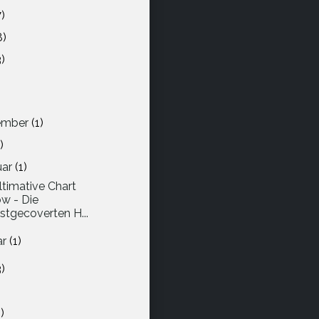
7)
8)
3)
)
)
ember
(1)
)
uar
(1)
ultimative Chart
w - Die
stgecoverten H...
ar
(1)
3)
)