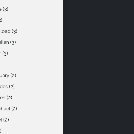
e
(3)
3)
load
(3)
llen
(3)
r
(3)
)
uary
(2)
ndes
(2)
len
(2)
chael
(2)
l
(2)
)