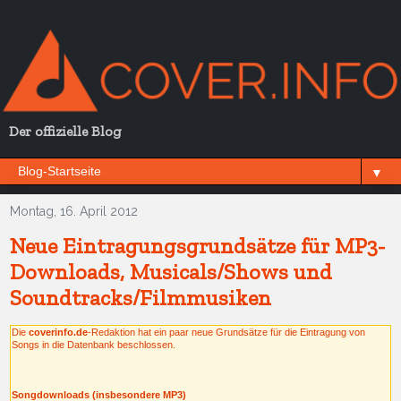
Der offizielle Blog
▼
Montag, 16. April 2012
Neue Eintragungsgrundsätze für MP3-
Downloads, Musicals/Shows und
Soundtracks/Filmmusiken
Die
coverinfo.de
-Redaktion hat ein paar neue Grundsätze für die Eintragung von
Songs in die Datenbank beschlossen.
Songdownloads (insbesondere MP3)