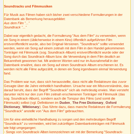
Soundtracks und Filmmusiken
Für Musik aus Filmen haben sich bisher zwei verschiedene Formulierungen in der
Datenbank als Bemerkung herausgebildet:
Aus dem Film "..."
Soundtrack "..."
Dabei war eigentlich gedacht, die Formulierung "Aus dem Film" zu verwenden, wenn
ein Song in einem (üblicherweise in einem Kino) öffentlich aufgeführten Film
erstveröffentlicht wurde, also bei Original-Versionen. "Soundtrack" sollte verwendet
werden, wenn ein Song auf einem zeitnah mit dem Film in den Handel gekommenen
Tonträger mit Filmmusik (sog. Soundtrack-Album) erstveröffentlicht wurde oder der
Song durch das Soundtrack-Album bzw. die Verwendung in dem Film deutlich an
Bekanntheit gewonnen hat. Mit anderen Worten wird nur im Ausnahmefall in der
Datenbank erwähnt, dass ein Song auf einen Soundtrack-Album erschienen ist. Es
werden nicht alle Filme aufgezählt, in denen ein Song irgendwann einmal Verwendung
fand.
Das Problem war nun, dass sich herausstellte, dass nicht alle Redakteure das zuvor
Gesagte über die Jahre einheitlich handhabten. Ursache war ein Missverständnis, das
darauf beruht, dass der Begriff "Soundtrack" sich als mehrdeutig erwies. Man versteht
darunter nicht nur den zum Film zeitnah erschienenen Tonträger mit Filmmusik (das
sog. Soundtrack-Album), sondern auch die Tonspur des Films (und somit die
Filmmusik) selbst (vgl. Definitionen im
Duden
,
The Free Dictionary
,
Oxford
Dictionary
,
Wiktionary
). Das führte dazu, dass manche Redakteure die Formulierung
"Soundtrack" anstelle von "Aus dem Film" gebrauchten.
Um für eine einheitliche Handhabung zu sorgen und den mehrdeutigen Begriff
"Soundtrack" zu vermeiden, wird bei zukünftigen Datenbankeinträgen mit Filmmusik
wie folgt umgegangen:
- Songs von Soundtrack-Alben kennzeichnen wir mit der Bemerkung "Soundtrack-