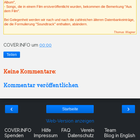
Album",
- Songs, die in einem Film erstveröffentlicht wurden, bekommen die Bemerkung "Aus
dem Film".
Bei Gelegenheit werden wir nach und nach die zahlreichen älteren Datenbankeinträge,
die die Formulierung "Soundtrack" enthalten, abändern.
Thomas Wagner
COVER.INFO
um
00:00
Teilen
Keine Kommentare:
Kommentar veröffentlichen
‹
›
Startseite
Web-Version anzeigen
COVER.INFO
Hilfe
FAQ
Verein
Team
Spenden
Impressum
Datenschutz
Blog in English