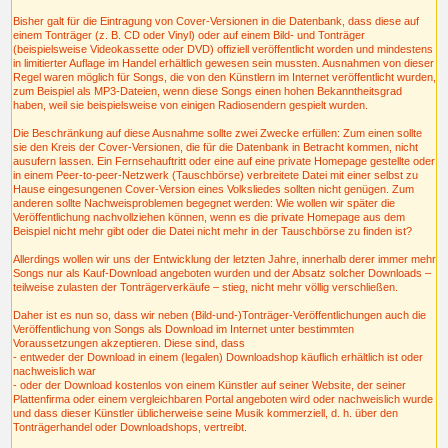
Bisher galt für die Eintragung von Cover-Versionen in die Datenbank, dass diese auf
einem Tonträger (z. B. CD oder Vinyl) oder auf einem Bild- und Tonträger
(beispielsweise Videokassette oder DVD) offiziell veröffentlicht worden und mindestens
in limitierter Auflage im Handel erhältlich gewesen sein mussten. Ausnahmen von dieser
Regel waren möglich für Songs, die von den Künstlern im Internet veröffentlicht wurden,
zum Beispiel als MP3-Dateien, wenn diese Songs einen hohen Bekanntheitsgrad
haben, weil sie beispielsweise von einigen Radiosendern gespielt wurden.
Die Beschränkung auf diese Ausnahme sollte zwei Zwecke erfüllen: Zum einen sollte
sie den Kreis der Cover-Versionen, die für die Datenbank in Betracht kommen, nicht
ausufern lassen. Ein Fernsehauftritt oder eine auf eine private Homepage gestellte oder
in einem Peer-to-peer-Netzwerk (Tauschbörse) verbreitete Datei mit einer selbst zu
Hause eingesungenen Cover-Version eines Volksliedes sollten nicht genügen. Zum
anderen sollte Nachweisproblemen begegnet werden: Wie wollen wir später die
Veröffentlichung nachvollziehen können, wenn es die private Homepage aus dem
Beispiel nicht mehr gibt oder die Datei nicht mehr in der Tauschbörse zu finden ist?
Allerdings wollen wir uns der Entwicklung der letzten Jahre, innerhalb derer immer mehr
Songs nur als Kauf-Download angeboten wurden und der Absatz solcher Downloads –
teilweise zulasten der Tonträgerverkäufe – stieg, nicht mehr völlig verschließen.
Daher ist es nun so, dass wir neben (Bild-und-)Tonträger-Veröffentlichungen auch die
Veröffentlichung von Songs als Download im Internet unter bestimmten
Voraussetzungen akzeptieren. Diese sind, dass
- entweder der Download in einem (legalen) Downloadshop käuflich erhältlich ist oder
nachweislich war
- oder der Download kostenlos von einem Künstler auf seiner Website, der seiner
Plattenfirma oder einem vergleichbaren Portal angeboten wird oder nachweislich wurde
und dass dieser Künstler üblicherweise seine Musik kommerziell, d. h. über den
Tonträgerhandel oder Downloadshops, vertreibt.