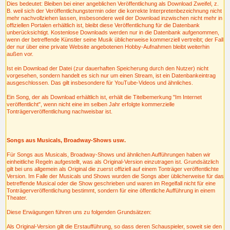
Dies bedeutet: Bleiben bei einer angeblichen Veröffentlichung als Download Zweifel, z.
B. weil sich der Veröffentlichungstermin oder die korrekte Interpretenbezeichnung nicht
mehr nachvollziehen lassen, insbesondere weil der Download inzwischen nicht mehr in
offiziellen Portalen erhältlich ist, bleibt diese Veröffentlichung für die Datenbank
unberücksichtigt. Kostenlose Downloads werden nur in die Datenbank aufgenommen,
wenn der betreffende Künstler seine Musik üblicherweise kommerziell vertreibt; der Fall
der nur über eine private Website angebotenen Hobby-Aufnahmen bleibt weiterhin
außen vor.
Ist ein Download der Datei (zur dauerhaften Speicherung durch den Nutzer) nicht
vorgesehen, sondern handelt es sich nur um einen Stream, ist ein Datenbankeintrag
ausgeschlossen. Das gilt insbesondere für YouTube-Videos und ähnliches.
Ein Song, der als Download erhältlich ist, erhält die Titelbemerkung "Im Internet
veröffentlicht", wenn nicht eine im selben Jahr erfolgte kommerzielle
Tonträgerveröffentlichung nachweisbar ist.
Songs aus Musicals, Broadway-Shows usw.
Für Songs aus Musicals, Broadway-Shows und ähnlichen Aufführungen haben wir
einheitliche Regeln aufgestellt, was als Original-Version einzutragen ist. Grundsätzlich
gilt bei uns allgemein als Original die zuerst offiziell auf einem Tonträger veröffentlichte
Version. Im Falle der Musicals und Shows wurden die Songs aber üblicherweise für das
betreffende Musical oder die Show geschrieben und waren im Regelfall nicht für eine
Tonträgerveröffentlichung bestimmt, sondern für eine öffentliche Aufführung in einem
Theater.
Diese Erwägungen führen uns zu folgenden Grundsätzen:
Als Original-Version gilt die Erstaufführung, so dass deren Schauspieler, soweit sie den