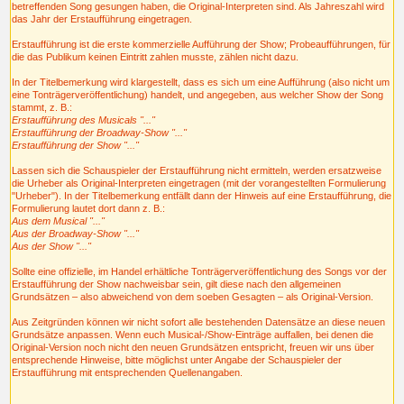
betreffenden Song gesungen haben, die Original-Interpreten sind. Als Jahreszahl wird
das Jahr der Erstaufführung eingetragen.
Erstaufführung ist die erste kommerzielle Aufführung der Show; Probeaufführungen, für
die das Publikum keinen Eintritt zahlen musste, zählen nicht dazu.
In der Titelbemerkung wird klargestellt, dass es sich um eine Aufführung (also nicht um
eine Tonträgerveröffentlichung) handelt, und angegeben, aus welcher Show der Song
stammt, z. B.:
Erstaufführung des Musicals "..."
Erstaufführung der Broadway-Show "..."
Erstaufführung der Show "..."
Lassen sich die Schauspieler der Erstaufführung nicht ermitteln, werden ersatzweise
die Urheber als Original-Interpreten eingetragen (mit der vorangestellten Formulierung
"Urheber"). In der Titelbemerkung entfällt dann der Hinweis auf eine Erstaufführung, die
Formulierung lautet dort dann z. B.:
Aus dem Musical "..."
Aus der Broadway-Show "..."
Aus der Show "..."
Sollte eine offizielle, im Handel erhältliche Tonträgerveröffentlichung des Songs vor der
Erstaufführung der Show nachweisbar sein, gilt diese nach den allgemeinen
Grundsätzen – also abweichend von dem soeben Gesagten – als Original-Version.
Aus Zeitgründen können wir nicht sofort alle bestehenden Datensätze an diese neuen
Grundsätze anpassen. Wenn euch Musical-/Show-Einträge auffallen, bei denen die
Original-Version noch nicht den neuen Grundsätzen entspricht, freuen wir uns über
entsprechende Hinweise, bitte möglichst unter Angabe der Schauspieler der
Erstaufführung mit entsprechenden Quellenangaben.